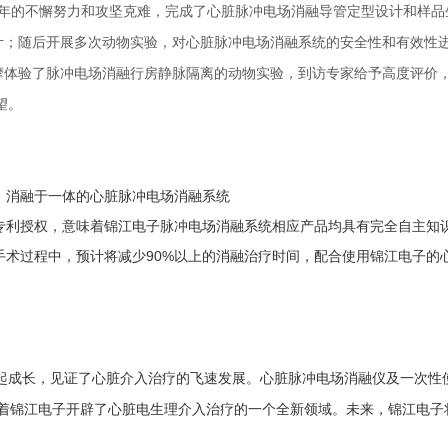
团队近1年的不懈努力和攻坚克难，完成了心脏脉冲电场消融导管定型设计和样
的设计；随后开展多次动物实验，对心脏脉冲电场消融系统的安全性和有效性
专家观摩体验了脉冲电场消融行房静脉隔离的动物实验，到访专家给予高度评
望。
、消融于一体的心脏脉冲电场消融系统
项专利授权，意味着锦江电子脉冲电场消融系统相应产品均具有完全自主知
手术过程中，预计将减少90%以上的消融治疗时间，配合使用锦江电子的
起成长，见证了心脏介入治疗的飞速发展。心脏脉冲电场消融仪及一次性
志着锦江电子开辟了心脏电生理介入治疗的一个全新领域。未来，锦江电子