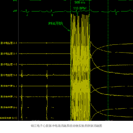
锦江电子心脏脉冲电场消融系统动物实验房静脉消融图