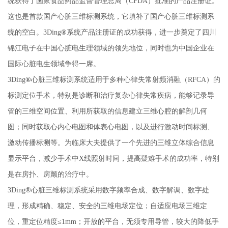
统获得了国家食品药品监督管理总局（CFDA）批准的产品注册证。
这也是首款国产心脏三维标测系统，它填补了国产心脏三维标测系
统的空白。3Ding
®
系统产品注册证的成功获得，进一步奠定了四川
锦江电子在中国心脏电生理领域的领先地位，同时也为中国企业在
国际心脏电生领域争得一席。
3Ding
®
心脏三维标测系统适用于多种心律失常射频消融（RFCA）的
标测定位手术，特别是诊断和治疗复杂心律失常疾病，能够记录导
管的三维空间位置、利用所获取的信息建立三维心腔的解剖几何
图；同时获取心内心电图和体表心电图，以及进行激动时间标测、
激动传播标测等。为临床大夫提供了一个先进的三维立体综合信息
显示平台，减少手术中X线照射时间，提高疑难手术的成功率，特别
是在房扑、房颤的治疗中。
3Ding
®
心脏三维标测系统采用数字频率合成、数字解调、数字处
理，形成精确、稳定、安全的三维电场定位；自适应电场三维定
位，重定位精度≤1mm；开放的平台，无须专用导管，较大的降低手